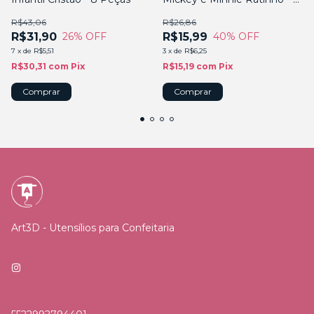
Peças
R$43,06
R$26,86
R$31,90
R$15,99
26
% OFF
40
% OFF
7
x
de
R$5,51
3
x
de
R$6,25
R$30,31
com
Pix
R$15,19
com
Pix
Art3D - Utensílios para Confeitaria