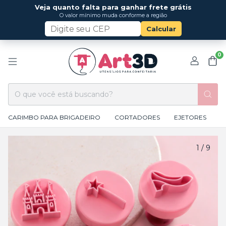
Veja quanto falta para ganhar frete grátis
O valor mínimo muda conforme a região
Calcular
0
CARIMBO PARA BRIGADEIRO
CORTADORES
EJETORES
1
/
9