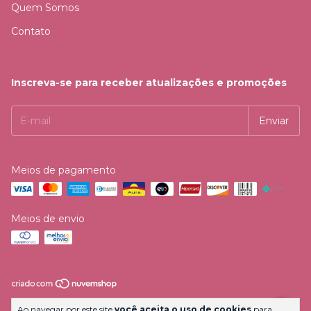
Quem Somos
Contato
Inscreva-se para receber atualizações e promoções
Meios de pagamento
Meios de envio
Copyright ART3D PRODUTOS CRIATIVOS E M4IS LTDA -
Ao navegar por este site
você aceita o uso de cookies
para
55488065000110 - 2026. Todos os direitos reservados.