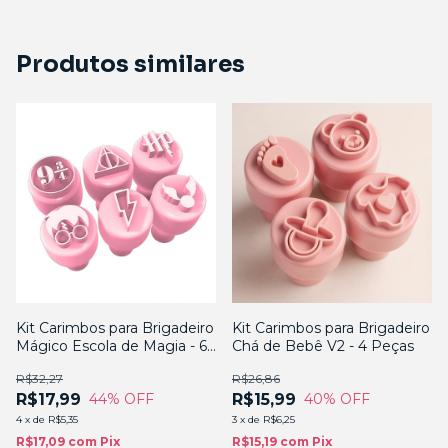
Produtos similares
Kit Carimbos para Brigadeiro
Kit Carimbos para Brigadeiro
Mágico Escola de Magia - 6
Chá de Bebê V2 - 4 Peças
Peças
R$32,27
R$26,86
R$17,99
R$15,99
44
% OFF
40
% OFF
4
x
de
R$5,35
3
x
de
R$6,25
R$17,09
com
Pix
R$15,19
com
Pix