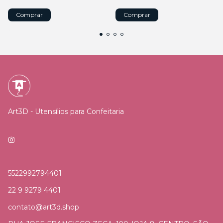
Art3D - Utensílios para Confeitaria
5522992794401
22 9 9279 4401
contato@art3d.shop