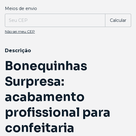
Entregas para o CEP:
Alterar CEP
Meios de envio
Calcular
Não sei meu CEP
Descrição
Bonequinhas
Surpresa:
acabamento
profissional para
confeitaria