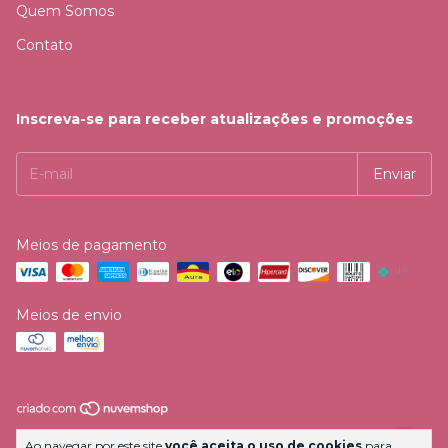
Quem Somos
Contato
Inscreva-se para receber atualizações e promoções
Meios de pagamento
Meios de envio
Copyright ART3D PRODUTOS CRIATIVOS E M4IS LTDA -
Ao navegar por este site
você aceita o uso de cookies
para
55488065000110 - 2026. Todos os direitos reservados.