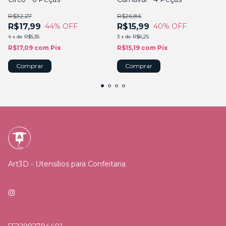
R$32,27
R$26,86
R$17,99
R$15,99
44
% OFF
40
% OFF
4
x
de
R$5,35
3
x
de
R$6,25
R$17,09
com
Pix
R$15,19
com
Pix
Art3D - Utensílios para Confeitaria