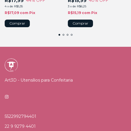
R$17,99
R$15,99
44
% OFF
40
% OFF
4
x
de
R$5,35
3
x
de
R$6,25
R$17,09
com
Pix
R$15,19
com
Pix
Art3D - Utensílios para Confeitaria
5522992794401
22 9 9279 4401