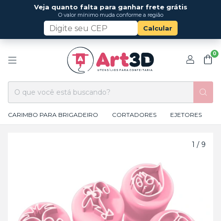
Veja quanto falta para ganhar frete grátis
O valor mínimo muda conforme a região
Calcular
0
CARIMBO PARA BRIGADEIRO
CORTADORES
EJETORES
1
/
9