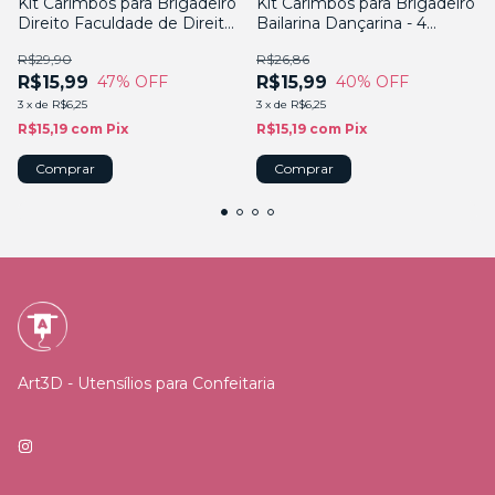
Kit Carimbos para Brigadeiro
Kit Carimbos para Brigadeiro
Direito Faculdade de Direito
Bailarina Dançarina - 4
Advocacia - 4 Peças
Peças
R$29,90
R$26,86
R$15,99
R$15,99
47
% OFF
40
% OFF
3
x
de
R$6,25
3
x
de
R$6,25
R$15,19
com
Pix
R$15,19
com
Pix
Art3D - Utensílios para Confeitaria