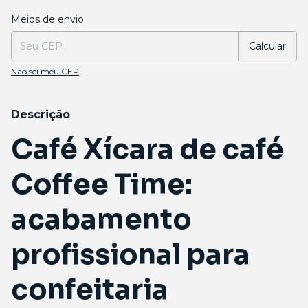
Entregas para o CEP:
Alterar CEP
Meios de envio
Calcular
Não sei meu CEP
Descrição
Café Xícara de café
Coffee Time:
acabamento
profissional para
confeitaria